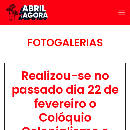
Passar para o conteúdo principal
FOTOGALERIAS
Realizou-se no
passado dia 22 de
fevereiro o
Colóquio