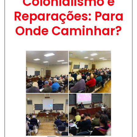
Colonialismo e
Reparações: Para
Onde Caminhar?
Image
Image
Image
Image